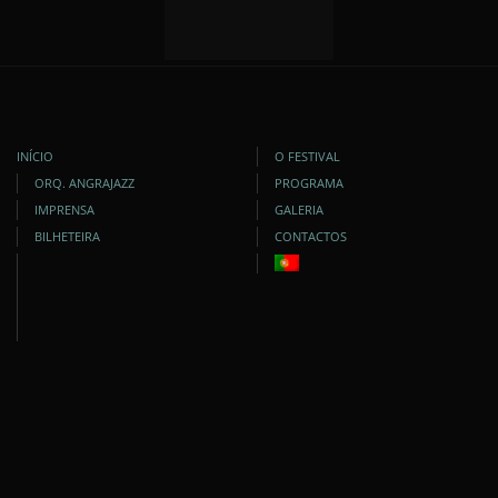
INÍCIO
O FESTIVAL
ORQ. ANGRAJAZZ
PROGRAMA
IMPRENSA
GALERIA
BILHETEIRA
CONTACTOS
DESENVOLVIDO POR:
VIA OCÊANICA
| COPYRIGHT © 2009-2025. TODOS OS DIREITOS
RESERVADOS.