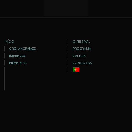
INÍCIO
O FESTIVAL
ORQ. ANGRAJAZZ
PROGRAMA
IMPRENSA
GALERIA
BILHETEIRA
CONTACTOS
DESENVOLVIDO POR:
VIA OCÊANICA
| COPYRIGHT © 2009-2025. TODOS OS DIREITOS
RESERVADOS.